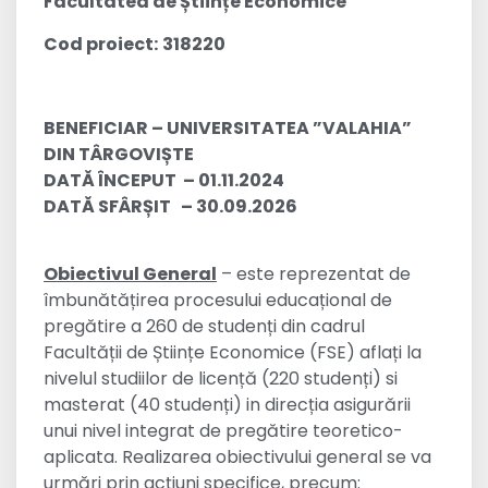
Facultatea de Științe Economice
Cod proiect:
318220
BENEFICIAR – UNIVERSITATEA ”VALAHIA”
DIN TÂRGOVIȘTE
DATĂ ÎNCEPUT – 01.11.2024
DATĂ SFÂRȘIT – 30.09.2026
Obiectivul General
– este reprezentat de
îmbunătățirea procesului educațional de
pregătire a 260 de studenți din cadrul
Facultății de Științe Economice (FSE) aflați la
nivelul studiilor de licență (220 studenți) si
masterat (40 studenți) in direcția asigurării
unui nivel integrat de pregătire teoretico-
aplicata. Realizarea obiectivului general se va
urmări prin acțiuni specifice, precum: