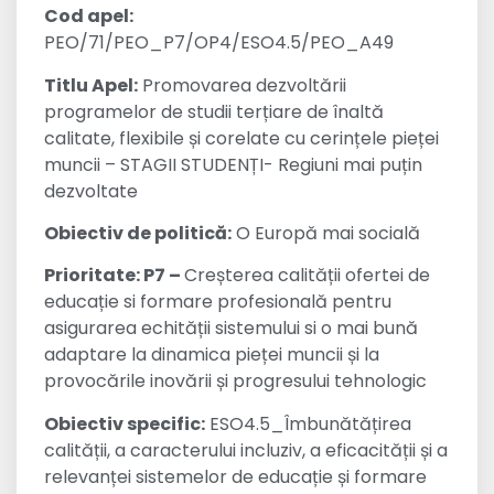
Cod apel:
PEO/71/PEO_P7/OP4/ESO4.5/PEO_A49
Titlu Apel:
Promovarea dezvoltării
programelor de studii terțiare de înaltă
calitate, flexibile și corelate cu cerințele pieței
muncii – STAGII STUDENȚI- Regiuni mai puțin
dezvoltate
Obiectiv de politică:
O Europă mai socială
Prioritate: P7 –
Creșterea calității ofertei de
educație si formare profesională pentru
asigurarea echității sistemului si o mai bună
adaptare la dinamica pieței muncii și la
provocările inovării și progresului tehnologic
Obiectiv specific:
ESO4.5_Îmbunătățirea
calității, a caracterului incluziv, a eficacității și a
relevanței sistemelor de educație și formare