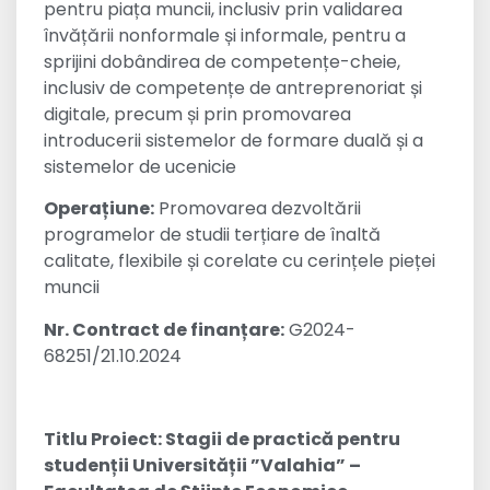
pentru piața muncii, inclusiv prin validarea
învățării nonformale și informale, pentru a
sprijini dobândirea de competențe-cheie,
inclusiv de competențe de antreprenoriat și
digitale, precum și prin promovarea
introducerii sistemelor de formare duală și a
sistemelor de ucenicie
Operațiune:
Promovarea dezvoltării
programelor de studii terțiare de înaltă
calitate, flexibile și corelate cu cerințele pieței
muncii
Nr. Contract de finanțare:
G2024-
68251/21.10.2024
Titlu Proiect:
Stagii de practică pentru
studenții Universității ”Valahia” –