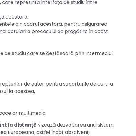
 care reprezintă interfața de studiu între
nța acestora,
entele din cadrul acestora, pentru asigurarea
nei derulări a procesului de pregătire în acest
le de studiu care se desfășoară prin intermediul
pturilor de autor pentru suporturile de curs, a
cesul la acestea,
jloacelor multimedia.
nt la distanţă
vizează dezvoltarea unui sistem
nea Europeană, astfel încât absolvenţii