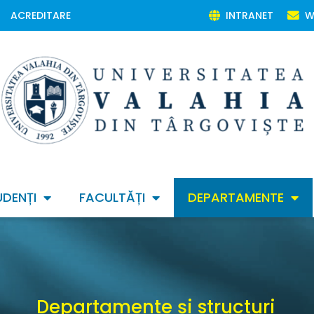
ACREDITARE
INTRANET
W
UDENȚI
FACULTĂȚI
DEPARTAMENTE
Departamente și structuri