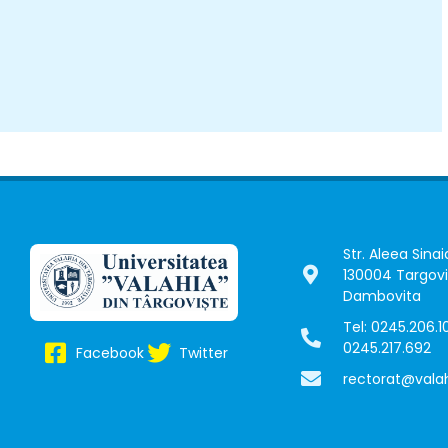
Str. Aleea Sinaia
130004 Targovi
Dambovita
Tel: 0245.206.10
0245.217.692
Facebook
Twitter
rectorat@valah