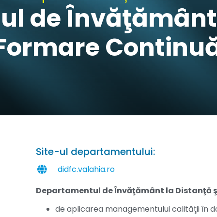
l de Învăţământ l
Formare Continu
Site-ul departamentului:
didfc.valahia.ro
Departamentul de Învăţământ la Distanţă 
de aplicarea managementului calităţii în d