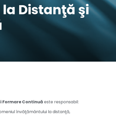
a Distanţă şi
ă
şi Formare Continuă
este responsabil:
omeniul învăţământului la distanţă,