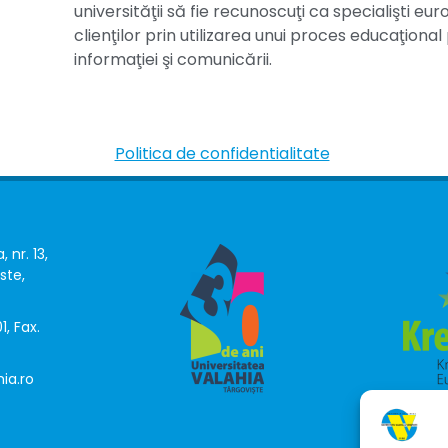
universităţii să fie recunoscuţi ca specialişti e
clienţilor prin utilizarea unui proces educaţiona
informaţiei şi comunicării.
Politica de confidentialitate
, nr. 13,
ste,
1, Fax.
ia.ro