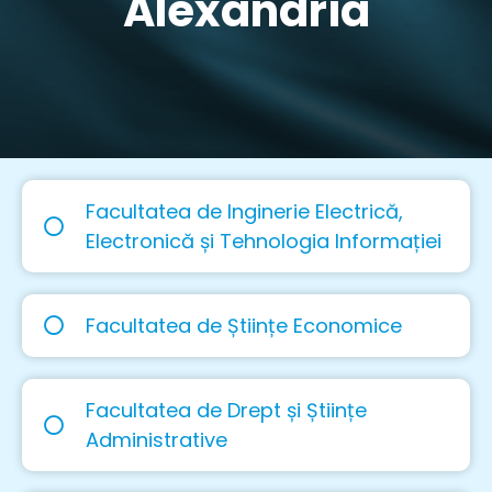
Alexandria
Facultatea de Inginerie Electrică,
Electronică și Tehnologia Informației
Facultatea de Științe Economice
Facultatea de Drept și Științe
Administrative