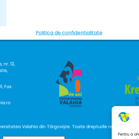
Politica de confidentialitate
, nr. 13,
ste,
1, Fax.
ia.ro
versitatea Valahia din Târgoviște. Toate drepturile rezervate © 
Pentru a of