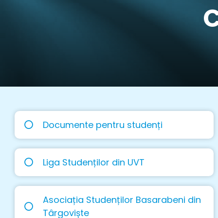
C
Documente pentru studenți
Liga Studenților din UVT
Asociația Studenților Basarabeni din
Târgoviște