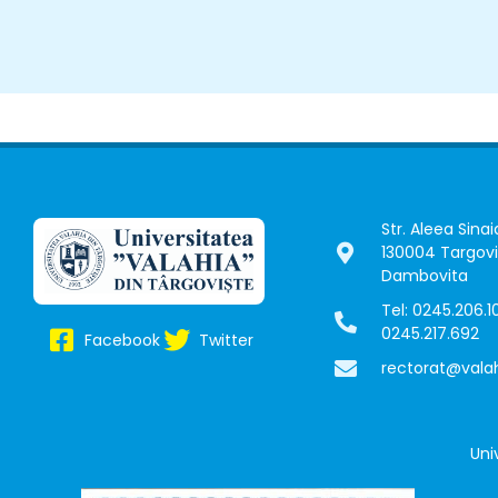
Str. Aleea Sinaia
130004 Targovi
Dambovita
Tel: 0245.206.10
0245.217.692
Facebook
Twitter
rectorat@valah
Uni