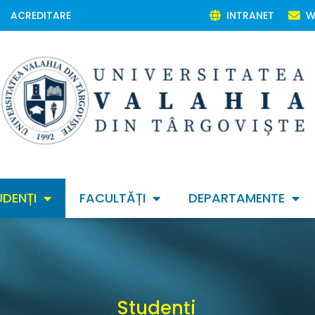
ACREDITARE
INTRANET
W
UDENȚI
FACULTĂȚI
DEPARTAMENTE
Studenți