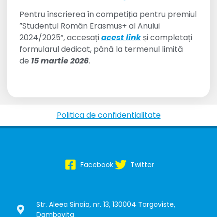
Pentru înscrierea în competiția pentru premiul
”Studentul Român Erasmus+ al Anului
2024/2025”, accesați
acest link
și completați
formularul dedicat, până la termenul limită
de
15 martie 2026
.
Politica de confidentialitate
Facebook
Twitter
Str. Aleea Sinaia, nr. 13, 130004 Targoviste,
Dambovita