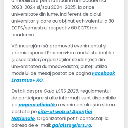
o mobilitate pentru studii în anii academici
2023-2024 și/sau 2024-2025, la orice
universitate din lume, indiferent de ciclul
universitar și care au obținut echivalentul a 30
ECTS/semestru, respectiv 60 ECTS/an
academic.
Vă încurajăm să promovați evenimentul și
premiul special Erasmus+ în rândul studenților
și asociațiilor/organizațiilor studențești din
universitatea dumneavoastră; puteți utiliza
modelul de mesaj postat pe pagina
Facebook
Erasmus+ RO
.
Detalii despre
Gala LSRS 2026
, regulamentul
de participare și alte informații sunt disponibile
pe
pagina oficială
a evenimentului și în știrea
postată pe
site-ul web al Agenției
Naționale
. Organizatorii pot fi contactați la
adresa de e-mail:
galalsrs@lsrs.ro
.